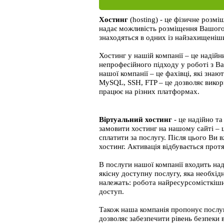
Хостинг
(hosting) - це фізичне розмі
надає можливість розміщення Вашого
знаходяться в одних із найзахищеніш
Хостинг у нашій компанії – це надійн
непрофесійного підходу у роботі з В
нашої компанії – це фахівці, які знаю
MySQL, SSH, FTP – це дозволяє викор
працює на різних платформах.
Віртуальний хостинг
- це надійно та
замовити хостинг на нашому сайті – 
сплатити за послугу. Після цього Ви
хостинг. Активація відбувається прот
В послуги нашої компанії входить на
якісну доступну послугу, яка необхід
належать: робота найресурсомісткіших
доступ.
Також наша компанія пропонує послуг
дозволяє забезпечити рівень безпеки в