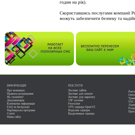
годин на рік).
Скориставшись послугами компанії Pro
можуть забезпечити безпеку та наді
ІНФОРМАЦІЯ
ПОСЛУГИ
Про компанію
Хостинг сайтів
Реєс
Правила розміщення
Хостинг для пошти
Оптов
Як сплатити?
Хостинг для паркінгу
Тран
Документація
VIP хостинг
SSL 
Контактна інформація
Реселлінг
Ліцен
FAQ та Інструкції
VPS сервера OpenVZ
Розр
Партнерська програма
Виділені сервери
Прос
Статті
Выделенные сервера
Мапа сайту