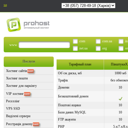
ua
.com
.com.ua
.in
www.
.net.ua
.org
.o
Послуги
Тарифный план
ПівштукиX
Хостинг сайтів
Об`єм диска, мб
1000 мб
Хостинг пошти
Трафік
без обмеже
Хостинг для паркінгу
Домени
10
VIP хостинг
Безкоштовний домен
Реселлінг
Поштові ящики
10
VPS SSD
Бази даних MySQL
10
Виділені сервери
FTP акаунти
10
Реєстрація домену
PHP
5.x/7.x/8.x