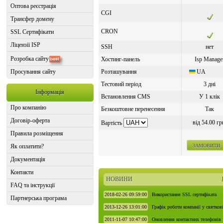
Оптова реєстрація
CGI
Трансфер домену
CRON
SSL Сертифікати
Ліцензії ISP
SSH
нет
Розробка сайту
Хостинг-панель
Isp Manage
Просування сайту
Розташування
UA
Тестовий період
3 дні
Інформація
Встановлення CMS
У 1 клік
Про компанію
Безкоштовне перенесення
Так
Договір-оферта
від 54.00 гр
Вартість
Правила розміщення
Як оплатити?
ЗАМОВИТИ
Документація
Контакти
НОВИНИ
FAQ та інструкції
2018-02-26 09:59:00
Використання SSL сертифіката
Партнерська програма
2013-12-26 13:01:00
Графік роботи компанії у святкові
2011-11-07 10:47:00
Оновлення контактних телефонів